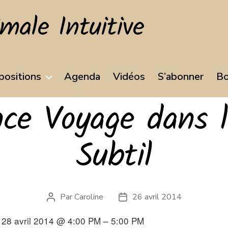
ale Intuitive
positions
Agenda
Vidéos
S’abonner
Bo
nce Voyage dans 
Subtil
Par
Caroline
26 avril 2014
Auteur
Date
de
de
28 avril 2014 @ 4:00 PM – 5:00 PM
l’article
l’article