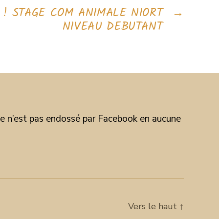
 ! STAGE COM ANIMALE NIORT
→
NIVEAU DEBUTANT
site n’est pas endossé par Facebook en aucune
Vers le haut
↑