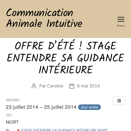
Communication
Animale Intuitive
Menu
OFFRE D’ÉTÉ ! STAGE
ENTENDRE SA GUIDANCE
INTÉRIEURE
Par
Caroline
6 mai 2014
Auteur
Date
de
de
l’article
l’article
QUAND :
23 juillet 2014 – 25 juillet 2014
Jour entier
OÙ :
NIORT
STAGE ENTENDRE SA GUIDANCE INTERIEURE NIORT